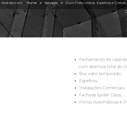
Home
Serviços
Ouro Preto Vidros, Espelhos e Cristais
Fechamento de varandas: 
com abertura total do v
Box vidro temperado;
Espelhos;
Instalações Comerciais;
Fachada Spider Glass;
Portas Automáticas e Pi