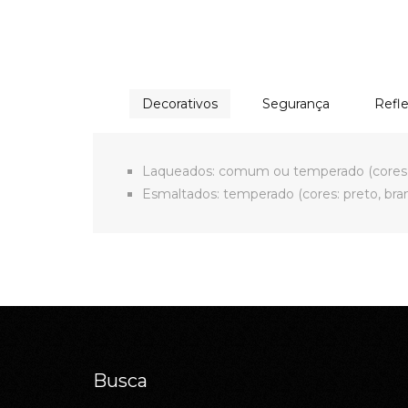
Decorativos
Segurança
Refle
Laqueados: comum ou temperado (cores 
Esmaltados: temperado (cores: preto, branc
Busca