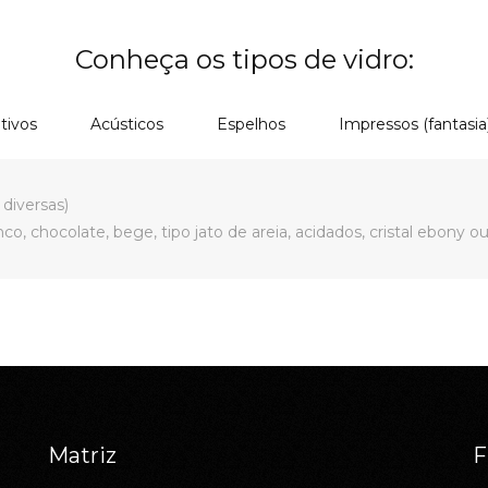
Conheça os tipos de vidro:
tivos
Acústicos
Espelhos
Impressos (fantasia
diversas)
o, chocolate, bege, tipo jato de areia, acidados, cristal ebony ou
Matriz
F