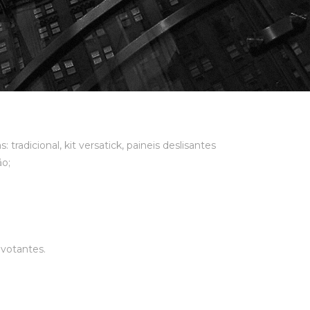
tradicional, kit versatick, paineis deslisantes
ão;
votantes.