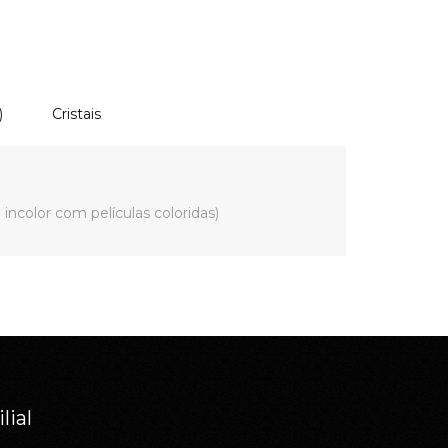
)
Cristais
 incolor com películas coloridas)
ilial