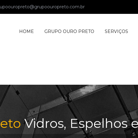
upoouropreto@grupoouropreto.com.br
HOME
GRUPO OURO PRETO
SERVIÇOS
eto
Vidros, Espelhos e