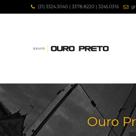
(31) 3324.3040 | 3378.8220 | 3245.0316
gr
Ouro Pr