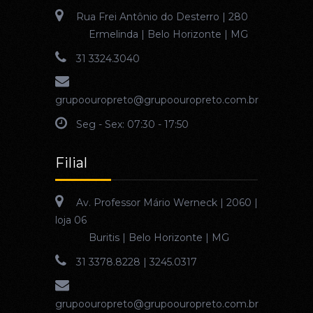
Rua Frei Antônio do Desterro | 280
Ermelinda | Belo Horizonte | MG
31 3324.3040
grupoouropreto@grupoouropreto.com.br
Seg - Sex: 07:30 - 17:50
Filial
Av. Professor Mário Werneck | 2060 |
loja 06
Buritis | Belo Horizonte | MG
31 3378.8228 | 3245.0317
grupoouropreto@grupoouropreto.com.br