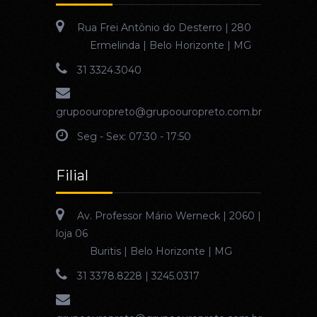
Rua Frei Antônio do Desterro | 280
Ermelinda | Belo Horizonte | MG
31 3324.3040
grupoouropreto@grupoouropreto.com.br
Seg - Sex: 07:30 - 17:50
Filial
Av. Professor Mário Werneck | 2060 |
loja 06
Buritis | Belo Horizonte | MG
31 3378.8228 | 3245.0317